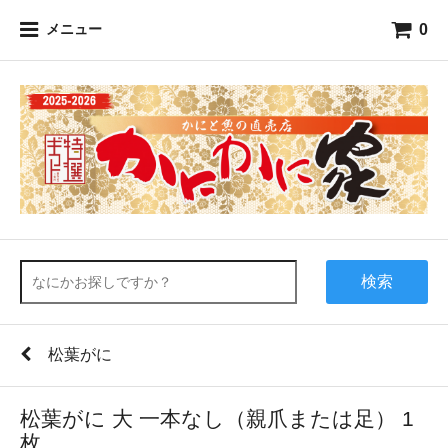
0
メニュー
検索
松葉がに
松葉がに 大 一本なし（親爪または足） 1
枚