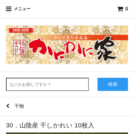
0
メニュー
検索
干物
30．山陰産 干しかれい 10枚入