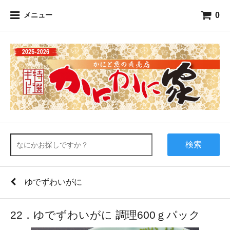
0
メニュー
検索
ゆでずわいがに
22．ゆでずわいがに 調理600ｇパック